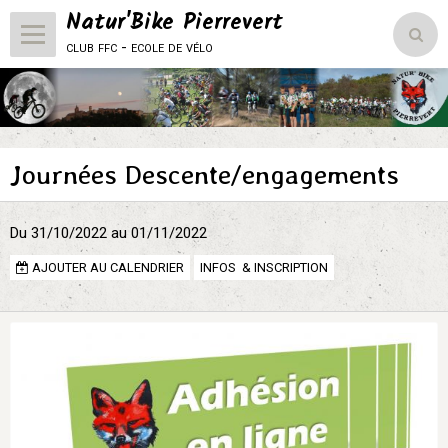
Natur'Bike Pierrevert
club ffc - ecole de vélo
Accueil
Le Club
Journées Descente/engagements
L'école de vélo
Compétitions
Du 31/10/2022
au 01/11/2022
Vie du club
AJOUTER AU CALENDRIER
INFOS & INSCRIPTION
Natur'Bike Pierrevert