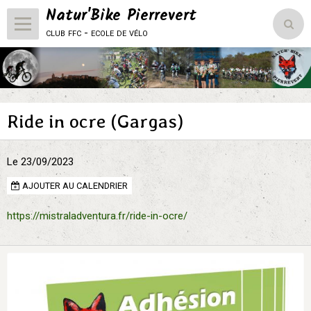
Natur'Bike Pierrevert
club ffc - ecole de vélo
Accueil
Le Club
Ride in ocre (Gargas)
L'école de vélo
Compétitions
Le 23/09/2023
Vie du club
AJOUTER AU CALENDRIER
Natur'Bike Pierrevert
https://mistraladventura.fr/ride-in-ocre/