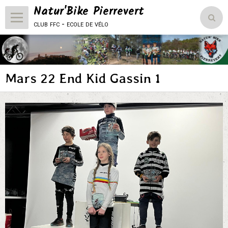
Natur'Bike Pierrevert
club ffc - ecole de vélo
Accueil
Le Club
Mars 22 End Kid Gassin 1
L'école de vélo
Compétitions
Vie du club
Natur'Bike Pierrevert