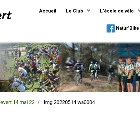
ert
Accueil
Le Club
L'école de vélo
Natur'Bike 
revert 14 mai 22
Img 20220514 wa0004