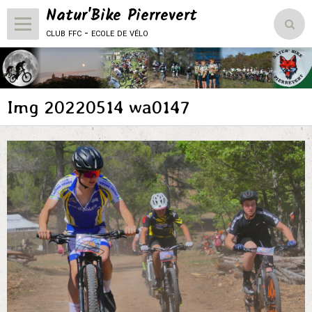
Natur'Bike Pierrevert
club ffc - ecole de vélo
Accueil
Le Club
Img 20220514 wa0147
L'école de vélo
Compétitions
Vie du club
Natur'Bike Pierrevert