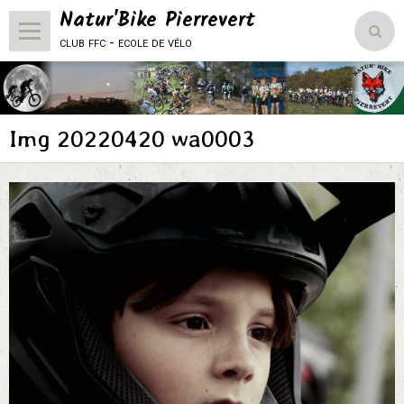
Natur'Bike Pierrevert
club ffc - ecole de vélo
Accueil
Le Club
Img 20220420 wa0003
L'école de vélo
Compétitions
Vie du club
Natur'Bike Pierrevert