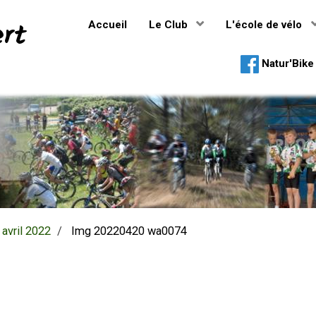
ert
Accueil
Le Club
L'école de vélo
Natur'Bike 
avril 2022
Img 20220420 wa0074