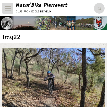
Natur'Bike Pierrevert
club ffc - ecole de vélo
Accueil
Le Club
Img22
L'école de vélo
Compétitions
Vie du club
Natur'Bike Pierrevert